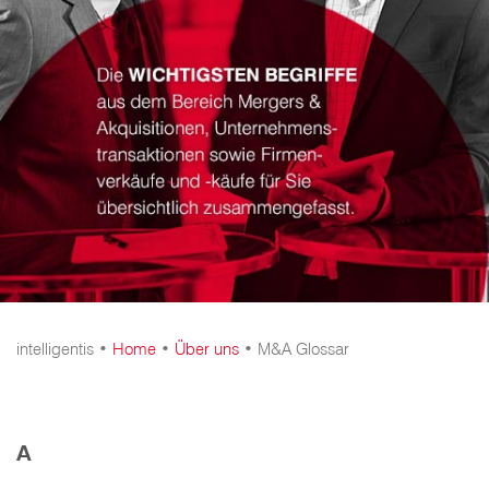
intelligentis •
Home
•
Über uns
•
M&A Glossar
A