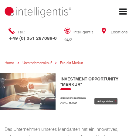
Tel.:
intelligentis
Locations
+49 (0) 351 287089-0
24/7
Home
Unternehmenskauf
Projekt Merkur
INVESTMENT OPPORTUNITY
"MERKUR"
Branche: Medizintechnik
Anfrage stellen
Chiffre: M-1967
Das Unternehmen unseres Mandanten hat ein innovatives,